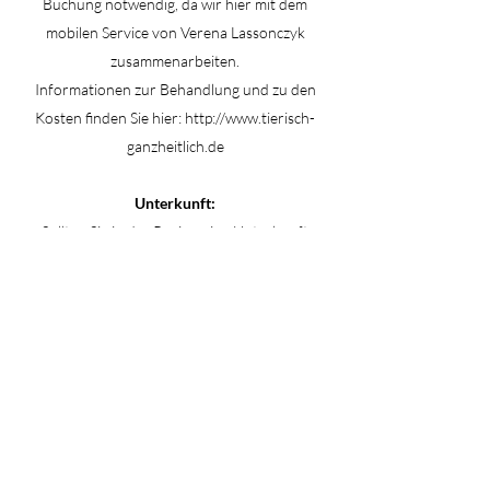
Buchung notwendig, da wir hier mit dem
mobilen Service von Verena Lassonczyk
zusammenarbeiten.
Informationen zur Behandlung und zu den
Kosten finden Sie hier:
http://www.tierisch-
ganzheitlich.de
Unterkunft:
Sollten Sie in der Region eine Unterkunft
benötigen, schauen Sie doch auf hier vorbei:
https://www.ferienhaus-erdbeere.de