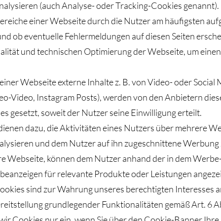
analysieren (auch Analyse- oder Tracking-Cookies genannt)
reiche einer Webseite durch die Nutzer am häufigsten auf
und ob eventuelle Fehlermeldungen auf diesen Seiten ersc
alität und technischen Optimierung der Webseite, um eine
 einer Webseite externe Inhalte z. B. von Video- oder Soci
o-Video, Instagram Posts), werden von den Anbietern diese
gesetzt, soweit der Nutzer seine Einwilligung erteilt.
ienen dazu, die Aktivitäten eines Nutzers über mehrere We
nalysieren und dem Nutzer auf ihn zugeschnittene Werbung 
ere Webseite, können dem Nutzer anhand der in dem Werbe
eanzeigen für relevante Produkte oder Leistungen angeze
ookies sind zur Wahrung unseres berechtigten Interesse
eitstellung grundlegender Funktionalitäten gemäß Art. 6 Abs
 wir Cookies nur ein, wenn Sie über den Cookie-Banner Ihre