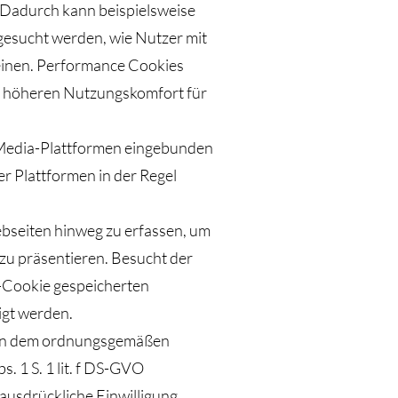
. Dadurch kann beispielsweise
gesucht werden, wie Nutzer mit
heinen. Performance Cookies
n höheren Nutzungskomfort für
al Media-Plattformen eingebunden
r Plattformen in der Regel
bseiten hinweg zu erfassen, um
zu präsentieren. Besucht der
-Cookie gespeicherten
igt werden.
s an dem ordnungsgemäßen
. 1 S. 1 lit. f DS-GVO
 ausdrückliche Einwilligung