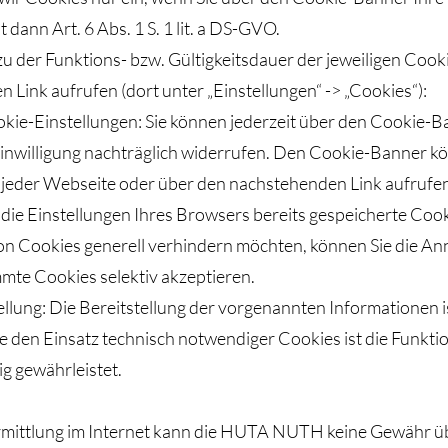
 dann Art. 6 Abs. 1 S. 1 lit. a DS-GVO.
u der Funktions- bzw. Gültigkeitsdauer der jeweiligen Cook
Link aufrufen (dort unter „Einstellungen“ -> „Cookies“):
ie-Einstellungen: Sie können jederzeit über den Cookie-B
Einwilligung nachträglich widerrufen. Den Cookie-Banner kö
 jeder Webseite oder über den nachstehenden Link aufrufe
die Einstellungen Ihres Browsers bereits gespeicherte Coo
on Cookies generell verhindern möchten, können Sie die A
mte Cookies selektiv akzeptieren.
llung: Die Bereitstellung der vorgenannten Informationen i
e den Einsatz technisch notwendiger Cookies ist die Funkti
ig gewährleistet.
ermittlung im Internet kann die HUTA NUTH keine Gewähr ü