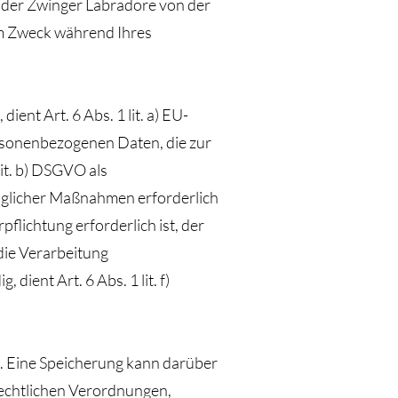
 der Zwinger Labradore von der
m Zweck während Ihres
ent Art. 6 Abs. 1 lit. a) EU-
sonenbezogenen Daten, die zur
lit. b) DSGVO als
raglicher Maßnahmen erforderlich
flichtung erforderlich ist, der
die Verarbeitung
ent Art. 6 Abs. 1 lit. f)
. Eine Speicherung kann darüber
rechtlichen Verordnungen,