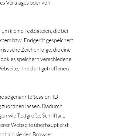
nes Vertrages oder von
m kleine Textdateien, die bei
tem bzw. Endgerät gespeichert
istische Zeichenfolge, die eine
Cookies speichern verschiedene
ebseite, Ihre dort getroffenen
ine sogenannte Session-ID
g zuordnen lassen. Dadurch
en wie Textgröße, Schriftart,
serer Webseite überhaupt erst
 sobald sie den Browser