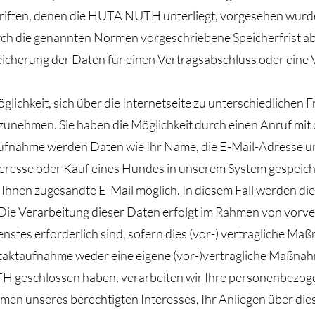
riften, denen die HUTA NUTH unterliegt, vorgesehen wurd
ch die genannten Normen vorgeschriebene Speicherfrist ablä
eicherung der Daten für einen Vertragsabschluss oder eine 
lichkeit, sich über die Internetseite zu unterschiedlich
fzunehmen. Sie haben die Möglichkeit durch einen Anruf m
ufnahme werden Daten wie Ihr Name, die E-Mail-Adresse un
eresse oder Kauf eines Hundes in unserem System gespeicher
hnen zugesandte E-Mail möglich. In diesem Fall werden die 
Die Verarbeitung dieser Daten erfolgt im Rahmen von vorv
tes erforderlich sind, sofern dies (vor-) vertragliche Maßn
Kontaktaufnahme weder eine eigene (vor-)vertragliche Maßnah
TH geschlossen haben, verarbeiten wir Ihre personenbezo
ahmen unseres berechtigten Interesses, Ihr Anliegen über d