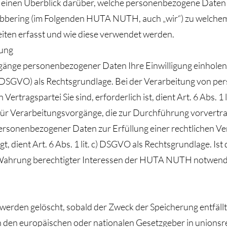
t einen Überblick darüber, welche personenbezogene Daten
übbering (im Folgenden HUTA NUTH, auch „wir“) zu welche
iten erfasst und wie diese verwendet werden.
tung
änge personenbezogener Daten Ihre Einwilligung einholen, di
SGVO) als Rechtsgrundlage. Bei der Verarbeitung von per
Vertragspartei Sie sind, erforderlich ist, dient Art. 6 Abs. 1 
 für Verarbeitungsvorgänge, die zur Durchführung vorvert
ersonenbezogener Daten zur Erfüllung einer rechtlichen Verp
dient Art. 6 Abs. 1 lit. c) DSGVO als Rechtsgrundlage. Ist 
rung berechtigter Interessen der HUTA NUTH notwendig, di
erden gelöscht, sobald der Zweck der Speicherung entfällt
h den europäischen oder nationalen Gesetzgeber in unions